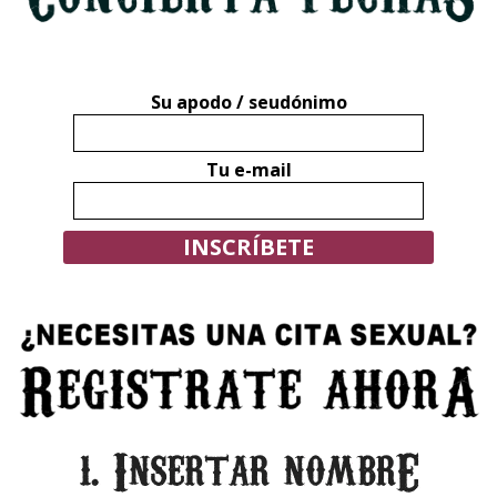
e
s
Su apodo / seudónimo
Tu e-mail